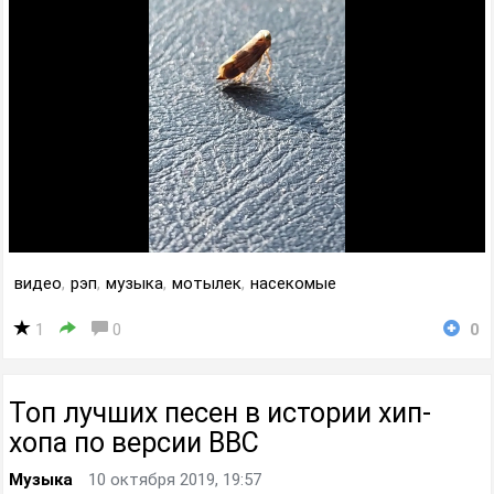
видео
,
рэп
,
музыка
,
мотылек
,
насекомые
1
0
0
Топ лучших песен в истории хип-
хопа по версии BBC
Музыка
10 октября 2019, 19:57