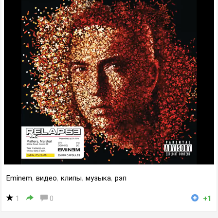
Eminem
,
видео
,
клипы
,
музыка
,
рэп
1
0
+1