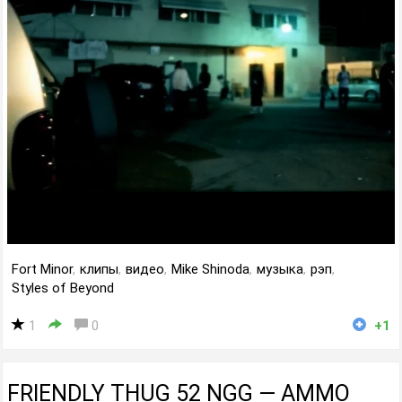
Fort Minor
,
клипы
,
видео
,
Mike Shinoda
,
музыка
,
рэп
,
Styles of Beyond
1
0
+1
FRIENDLY THUG 52 NGG — AMMO