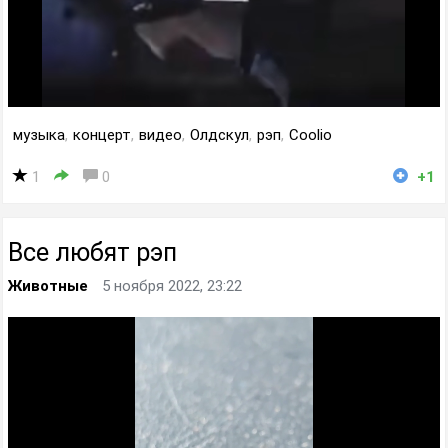
музыка
,
концерт
,
видео
,
Олдскул
,
рэп
,
Coolio
1
0
+1
Все любят рэп
Животные
5 ноября 2022, 23:22