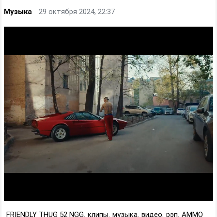
Музыка
29 октября 2024, 22:37
FRIENDLY THUG 52 NGG
,
клипы
,
музыка
,
видео
,
рэп
,
AMMO