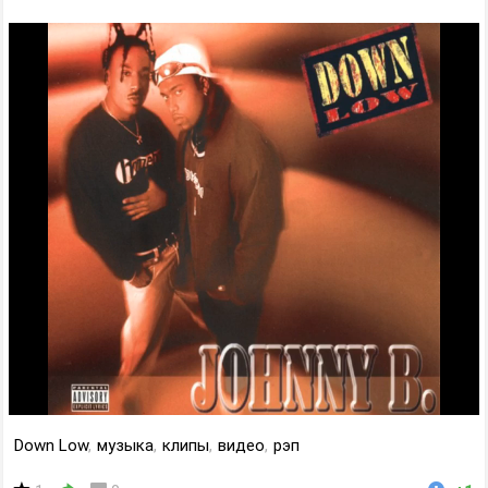
Down Low
,
музыка
,
клипы
,
видео
,
рэп