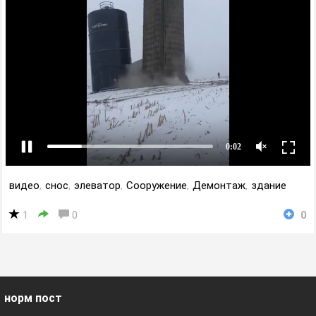
видео
,
снос
,
элеватор
,
Сооружение
,
Демонтаж
,
здание
1
0
0
норм пост