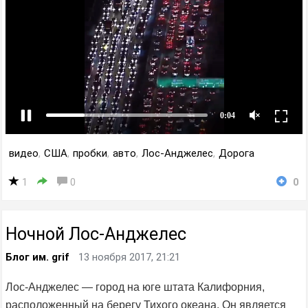
видео
,
США
,
пробки
,
авто
,
Лос-Анджелес
,
Дорога
1
0
0
Ночной Лос-Анджелес
Блог им. grif
13 ноября 2017, 21:21
Лос-Анджелес — город на юге штата Калифорния,
расположенный на берегу Тихого океана. Он является