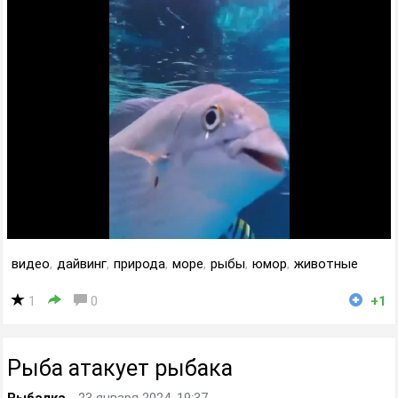
видео
,
дайвинг
,
природа
,
море
,
рыбы
,
юмор
,
животные
1
0
+1
Рыба атакует рыбака
Рыбалка
23 января 2024, 19:37