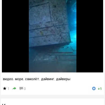
видео
,
море
,
самолёт
,
дайвинг
,
дайверы
1
0
+1