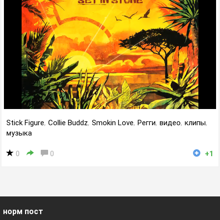
Stick Figure
,
Collie Buddz
,
Smokin Love
,
Регги
,
видео
,
клипы
,
музыка
0
0
+1
норм пост