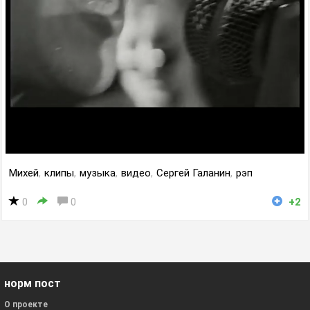
Михей
,
клипы
,
музыка
,
видео
,
Сергей Галанин
,
рэп
0
0
+2
норм пост
О проекте