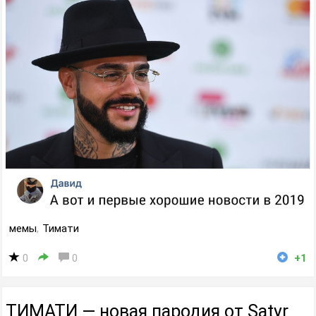
мемы
,
Тимати
0
0
+1
ТИМАТИ — новая пародия от Satyr