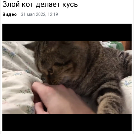
Злой кот делает кусь
Видео
31 мая 2022, 12:19