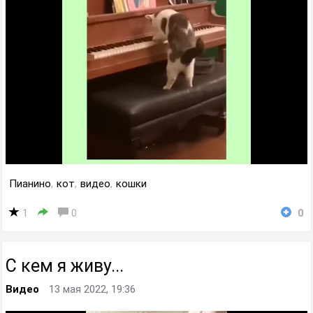
Пианино
,
кот
,
видео
,
кошки
1
0
0
С кем я живу...
Видео
13 мая 2022, 19:36