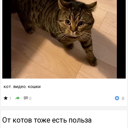
кот
,
видео
,
кошки
1
0
0
От котов тоже есть польза