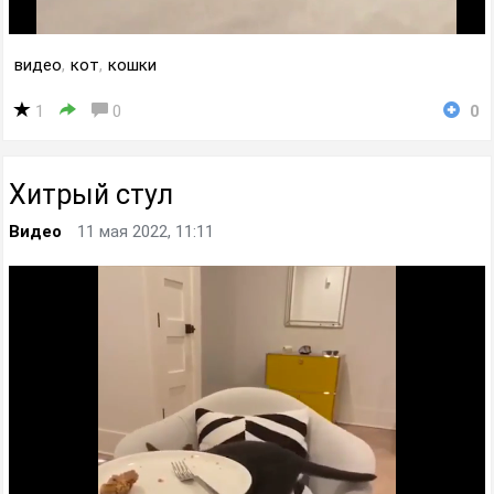
видео
,
кот
,
кошки
1
0
0
Хитрый стул
Видео
11 мая 2022, 11:11