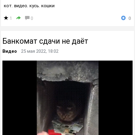
кот
,
видео
,
кусь
,
кошки
1
0
0
Банкомат сдачи не даёт
Видео
25 мая 2022, 18:02