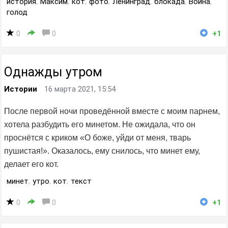
история
,
Максим
,
кот
,
фото
,
Ленинград
,
блокада
,
Война
,
голод
0
0
+1
Однажды утром
Истории
16 марта 2021, 15:54
После первой ночи проведённой вместе с моим парнем,
хотела разбудить его минетом. Не ожидала, что он
проснётся с криком «О боже, уйди от меня, тварь
пушистая!». Оказалось, ему снилось, что минет ему,
делает его кот.
минет
,
утро
,
кот
,
текст
0
0
+1