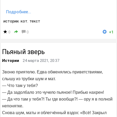
Подробнее...
истории
,
кот
,
текст
0
0
+1
Пьяный зверь
Истории
24 марта 2021, 20:37
Звоню приятелю. Едва обменялись приветствиями,
слышу из трубки шум и мат.
— Что там у тебя?
— Да задолбало это чучело пьяное! Прибью нахрен!
— Да что там у тебя?! Ты где вообще?! — ору я в полной
непонятке.
Снова шум, маты и облегчённый вздох: «Всё! Закрыл