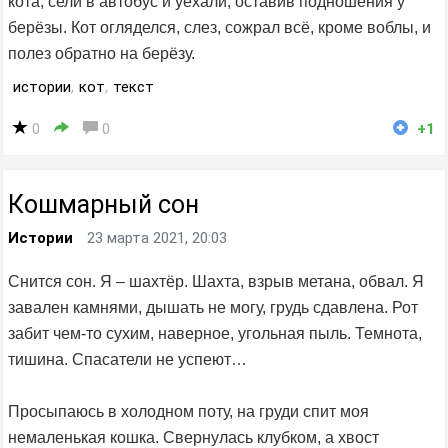
кота, сели в автобус и уехали, оставив подношения у
берёзы. Кот огляделся, слез, сожрал всё, кроме воблы, и
полез обратно на берёзу.
истории
,
кот
,
текст
0
0
+1
Кошмарный сон
Истории
23 марта 2021, 20:03
Снится сон. Я – шахтёр. Шахта, взрыв метана, обвал. Я
завален камнями, дышать не могу, грудь сдавлена. Рот
забит чем-то сухим, наверное, угольная пыль. Темнота,
тишина. Спасатели не успеют…
Просыпаюсь в холодном поту, на груди спит моя
немаленькая кошка. Свернулась клубком, а хвост