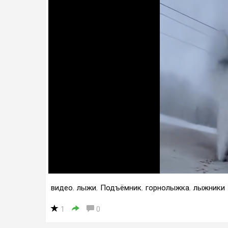
видео
,
лыжи
,
Подъёмник
,
горнолыжка
,
лыжники
1
0