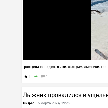
расщелина
,
видео
,
лыжи
,
экстрим
,
лыжники
,
гор
1
0
Лыжник провалился в ущель
Видео
6 марта 2024, 19:26