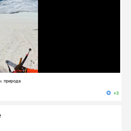
ы
,
природа
+3
е