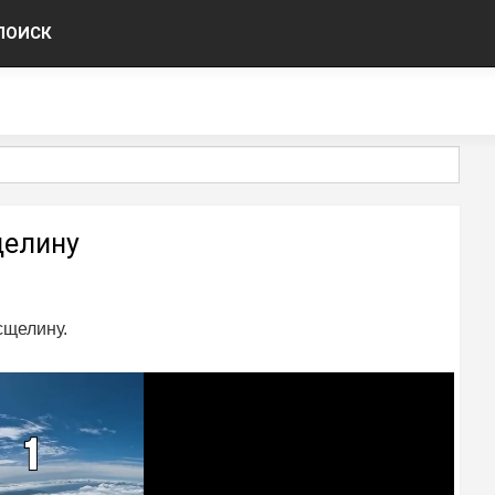
ПОИСК
щелину
сщелину.