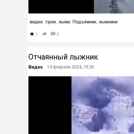
видео
,
трюк
,
лыжи
,
Подъёмник
,
лыжники
1
0
Отчаянный лыжник
Видео
14 февраля 2024, 19:38