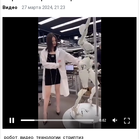
Видео
27 марта 2024, 21:23
робот
,
видео
,
технологии
,
стриптиз