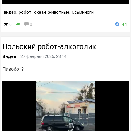
видео
,
робот
,
океан
,
животные
,
Осьминоги
0
0
+1
Польский робот-алкоголик
Видео
27 февраля 2026, 23:14
Пивобот?