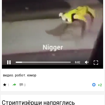
видео
,
робот
,
юмор
1
0
+2
Стриптизёрши напряглись