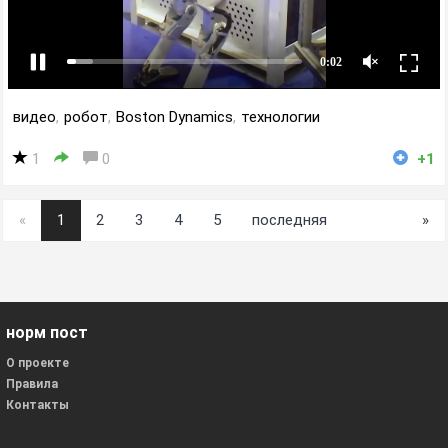
видео
,
робот
,
Boston Dynamics
,
технологии
1
0
+1
«
1
2
3
4
5
последняя
»
норм пост
О проекте
Правила
Контакты