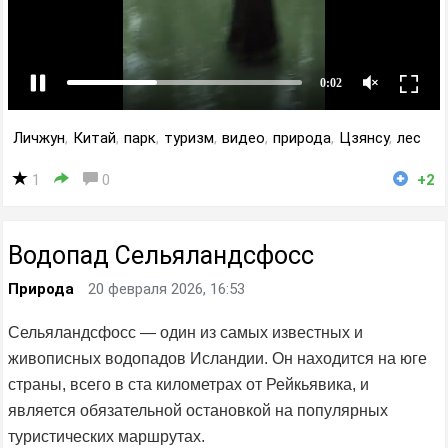
Личжун
,
Китай
,
парк
,
туризм
,
видео
,
природа
,
Цзянсу
,
лес
1
0
+2
Водопад Сельяландсфосс
Природа
20 февраля 2026, 16:53
Сельяландсфосс — один из самых известных и
живописных водопадов Исландии. Он находится на юге
страны, всего в ста километрах от Рейкьявика, и
является обязательной остановкой на популярных
туристических маршрутах.