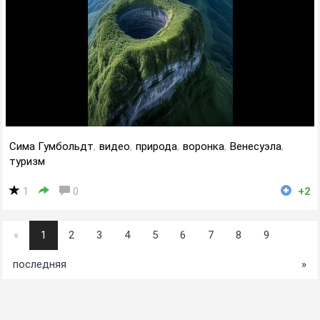
Сима Гумбольдт
,
видео
,
природа
,
воронка
,
Венесуэла
,
туризм
1
0
+2
«
1
2
3
4
5
6
7
8
9
последняя
»