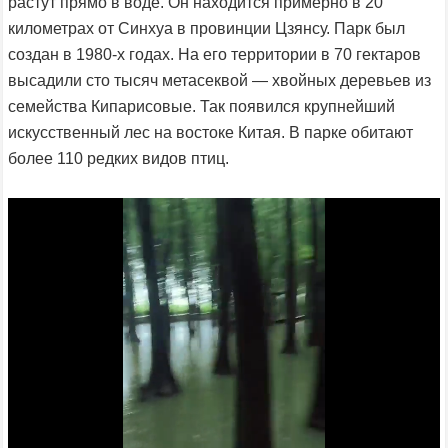
растут прямо в воде. Он находится примерно в 20
километрах от Синхуа в провинции Цзянсу. Парк был
создан в 1980-х годах. На его территории в 70 гектаров
высадили сто тысяч метасеквой — хвойных деревьев из
семейства Кипарисовые. Так появился крупнейший
искусственный лес на востоке Китая. В парке обитают
более 110 редких видов птиц.