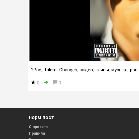
2Pac
,
Talent
,
Changes
,
видео
,
клипы
,
музыка
,
рэп
0
0
норм пост
О проекте
Правила