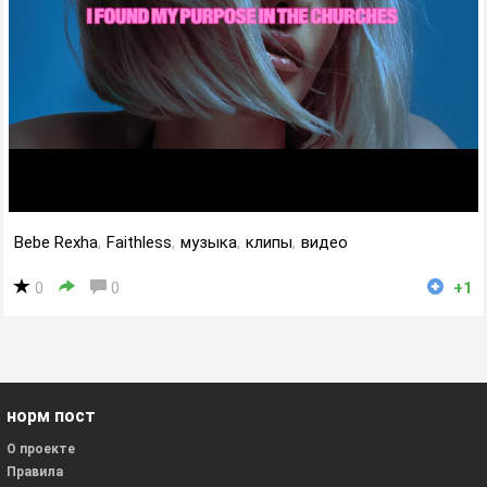
Bebe Rexha
,
Faithless
,
музыка
,
клипы
,
видео
0
0
+1
норм пост
О проекте
Правила