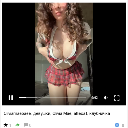
Oliviamaebaee
,
девушки
,
Olivia Mae
,
alliecat
,
клубничка
1
0
0