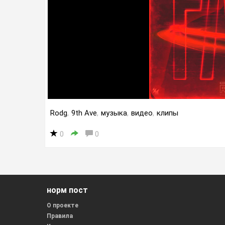
Rodg
,
9th Ave
,
музыка
,
видео
,
клипы
0
0
норм пост
О проекте
Правила