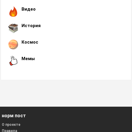
Видео
История
Космос
Мемы
норм пост
О проекте
Правила