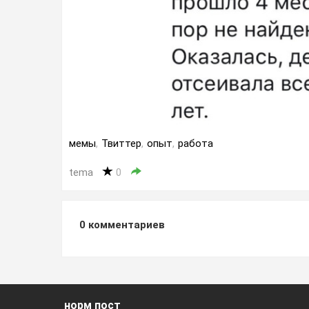
мемы
,
Твиттер
,
опыт
,
работа
tema
0
0
комментариев
норм пост