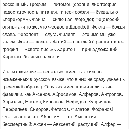
роскошный. Трофим — питомец (сравни: дис-трофия —
недостаточность питания, гипер-трофия — буквально
«перекорм»). Фаина — сияющая. Фе(о)дот, Фе(о)досий —
опять-таки то же, что Феодор и Дорофей. Фекла — божья
слава. Ферапонт — слуга. Филипп — это имя мы уже
знаем. Фока — тюлень. Фотий — светлый (сравни: фото-
графия — «свето-пись»). Харитон — принадлежащий
Харитам, богиням радости.
И в заключение — несколько имен, так сильно
искаженных в русском языке, что в них не сразу узнаешь
греческий образец. От каких имен произошли такие
фамилии, как Аксенов, Абросимов, Алферов, Антропов,
Апраксин, Евсеев, Кирсанов, Нефедов, Куприянов,
Перфильев, Сидоров, Фетисов, Филатов, Фофанов!
Оказывается, что Абросим — это Амвросий,
бессмертный; Аксен — Авксентий, растущий; Алфер —