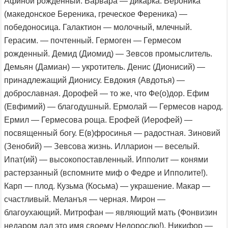
Афиной рожденный. Варвара — дикарка. Вероника
(македонское Береника, греческое Ференика) —
победоносица. Галактион — молочный, млечный.
Герасим. — почтенный. Гермоген — Гермесом
рожденный. Демид (Диомид) — Зевсов промыслитель.
Демьян (Дамиан) — укротитель. Денис (Дионисий) —
принадлежащий Дионису. Евдокия (Авдотья) —
доброславная. Дорофей — то же, что Фе(о)дор. Ефим
(Евфимий) — благодушный. Ермолай — Гермесов народ.
Ермил — Гермесова роща. Ерофей (Иерофей) —
посвященный богу. Е(в)фросинья — радостная. Зиновий
(Зенобий) — Зевсова жизнь. Илларион — веселый.
Ипат(ий) — высокопоставленный. Ипполит — конями
растерзанный (вспомните миф о Федре и Ипполите!).
Карп — плод. Кузьма (Косьма) — украшение. Макар —
счастливый. Меланъя — черная. Мирон —
благоухающий. Митрофан — являющий мать (Фонвизин
недаром дал это имя своему Недорослю!). Никифор —