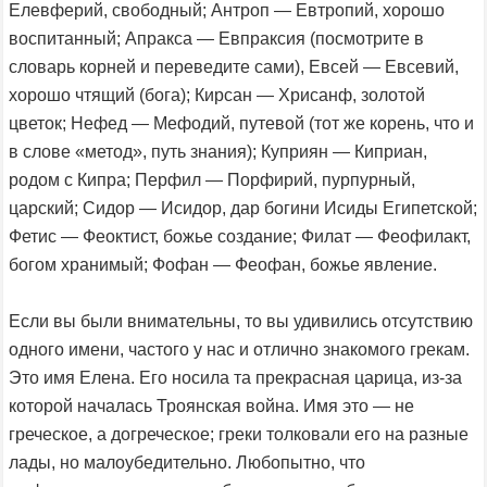
Елевферий, свободный; Антроп — Евтропий, хорошо
воспитанный; Апракса — Евпраксия (посмотрите в
словарь корней и переведите сами), Евсей — Евсевий,
хорошо чтящий (бога); Кирсан — Хрисанф, золотой
цветок; Нефед — Мефодий, путевой (тот же корень, что и
в слове «метод», путь знания); Куприян — Киприан,
родом с Кипра; Перфил — Порфирий, пурпурный,
царский; Сидор — Исидор, дар богини Исиды Египетской;
Фетис — Феоктист, божье создание; Филат — Феофилакт,
богом хранимый; Фофан — Феофан, божье явление.
Если вы были внимательны, то вы удивились отсутствию
одного имени, частого у нас и отлично знакомого грекам.
Это имя Елена. Его носила та прекрасная царица, из-за
которой началась Троянская война. Имя это — не
греческое, а догреческое; греки толковали его на разные
лады, но малоубедительно. Любопытно, что