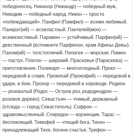
победоносец. Никанор (Никандр) — победный муж,
Никодим — победный народ. Никон — просто
«побеждающий». Панфил (Памфил) — всеми любимый.
Панкрат(ий) — всевластный. Пантелей(мон) —
всемилостивый. Парамон — устойчивый. Парфен(ий) —
девственный (вспомните Парфенон, храм Афины-Девы).
Пахом(ий) — толстоплечий. Пелагея — морская. Пимен
— пастух. Платон — широкий. Прасковья (Параскева) —
приготовление. Поликарп — многоплодный. Прокл —
передовой в славе. Прокопай (Прокофий) — передовой в
ударе, в бою. Прохор — передовой в хороводе. Родион
— розоватый (Родос — Остров роз, рододендрон —
розовое дерево). Севастъян — чтимый, державный
(отсюда — город Севастополь). Софрон —
здравомысленный. Спиридон — корзинщик. Тарас —
беспокоящий. Тимофей — чтящий бога. Тихон —
принадлежащий Тихе, богине счастья. Трифон —