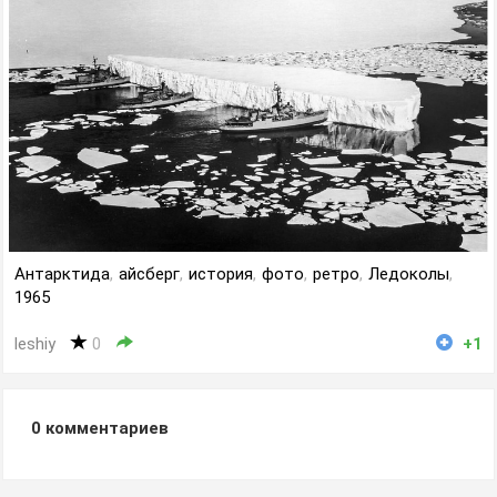
Антарктида
,
айсберг
,
история
,
фото
,
ретро
,
Ледоколы
,
1965
leshiy
0
+1
0
комментариев