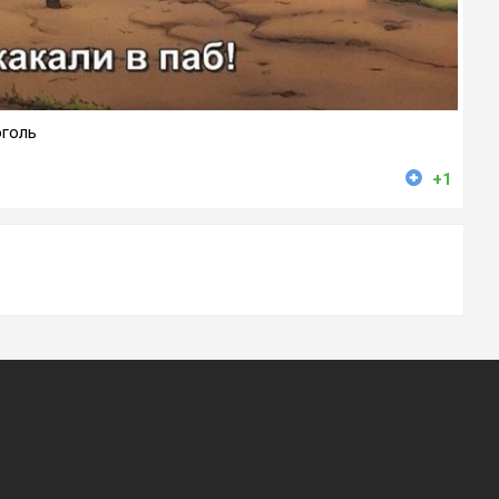
оголь
+1