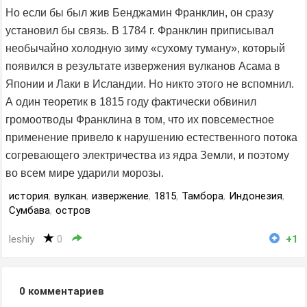
Но если бы был жив Бенджамин Франклин, он сразу
установил бы связь. В 1784 г. Франклин приписывал
необычайно холодную зиму «сухому туману», который
появился в результате извержения вулканов Асама в
Японии и Лаки в Исландии. Но никто этого не вспомнил.
А один теоретик в 1815 году фактически обвинил
громоотводы Франклина в том, что их повсеместное
применение привело к нарушению естественного потока
согревающего электричества из ядра Земли, и поэтому
во всем мире ударили морозы.
история
,
вулкан
,
извержение
,
1815
,
Тамбора
,
Индонезия
,
Сумбава
,
остров
leshiy
0
+1
0
комментариев