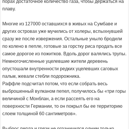
порах достаточное количество газа, чтобы держаться на
плаву.
Многие из 127000 оставшихся в живых на Сумбаве и
других островах уже мучились от холеры, вспыхнувшей
сразу же после извержения. Остальные уныло бродили
по колено в пепле, готовые за горстку риса продать все
самое дорогое из пожитков. Вдоль дорог валялись трупы.
Немногочисленные уцелевшие жители деревень
опустошали внутренности редких уцелевших саговых
пальм, жевали стебли подорожника.
Раффле подсчитал потом, что если собрать весь
выброшенный вулканом пепел, получилось бы «три горы
величиной с Монблан, а если рассеять его на
поверхности Германии, то он покрыл бы ее территорию
слоем толщиной 60 сантиметров».
Выброс пепла и грязи не ограничился одним только