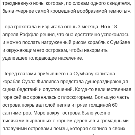
трехдневную ночь, которая, по словам одного свидетеля,
была «чернее самой кромешной вообразимой темноты».
Гора грохотала и изрыгала огонь 3 месяца. Но к 18
апреля Раффле решил, что она достаточно успокоилась
и можно послать нагруженный рисом корабль к Сумбаве
и окружающим его островам, чтобы накормить
уцелевшее голодающее население.
Перед глазами прибывшего на Сумбаву капитана
корабля Оуэла Филлипса предстала душераздирающая
сцена бедствий и опустошений. Когда-то величественная
гора сейчас сровнялась с плоскогорьем. Большую часть
острова покрывал слой пепла и грязи толщиной 60
сантиметров. Море вокруг острова было усеяно
тысячами вырванных с корнем деревьев и громадными
плавучими островами пемзы, которая скопила в своих