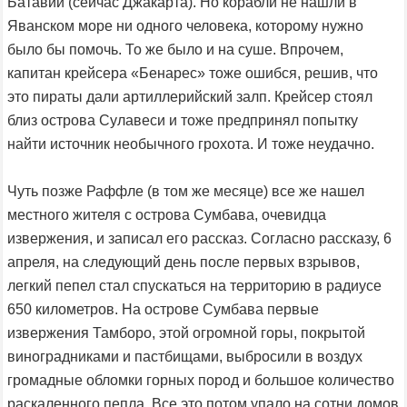
Батавии (сейчас Джакарта). Но корабли не нашли в
Яванском море ни одного человека, которому нужно
было бы помочь. То же было и на суше. Впрочем,
капитан крейсера «Бенарес» тоже ошибся, решив, что
это пираты дали артиллерийский залп. Крейсер стоял
близ острова Сулавеси и тоже предпринял попытку
найти источник необычного грохота. И тоже неудачно.
Чуть позже Раффле (в том же месяце) все же нашел
местного жителя с острова Сумбава, очевидца
извержения, и записал его рассказ. Согласно рассказу, 6
апреля, на следующий день после первых взрывов,
легкий пепел стал спускаться на территорию в радиусе
650 километров. На острове Сумбава первые
извержения Тамборо, этой огромной горы, покрытой
виноградниками и пастбищами, выбросили в воздух
громадные обломки горных пород и большое количество
раскаленного пепла. Все это потом упало на сотни домов