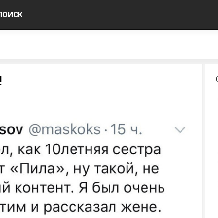
ПОИСК
!