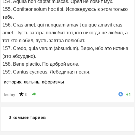
154. Aquila non captat muscas. Орел не ловит мух.
155. Confiteor solum hoc tibi. Исповедуюсь в этом только
тебе.
156. Cras amet, qui nunquam amavit quique amavit cras
amet. Пусть завтра полюбит тот, кто никогда не любил, а
тот кто любил, пусть завтра полюбит.
157. Credo, quia verum (absurdum). Верю, ибо это истина
(это абсурдно).
158. Bene placito. По доброй воле.
159. Cantus cycneus. Лебединая песня.
история
,
латынь
,
афоризмы
leshiy
0
+1
0
комментариев