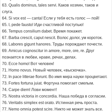
63. Qualis dominus, tales servi. Каков хозяин, таков и
слуга.
64. Si vox est — canta! Если у тебя есть голос — пой!
65. I, pede fausto! Иди счастливой поступью!
66. Tempus consilium dabet. Время покажет.
67. Barba crescit, caput nescit. Волос долог, ум короток.
68. Labores gigunt hanores. Труды порождают почести.
69. Amicus cognoscitur in amore, more, ore, re. Друг
познается в любви, нраве, речах, делах.
70. Ecce homo! Вот человек!
71. Homo novus. Новый человек, «выскочка».
72. In pace litterae florunt. Во имя мира науки процветают.
73. Fortes fortuna juiat. Фортуна помогает смелым.
74. Carpe diem! Лови момент!
75. Nostra victoria in concordia. Наша победа в согласии.
76. Veritatis simplex est orato. Истинная речь проста.
77. Nemo omnia potest scire. Никто не может знать все.