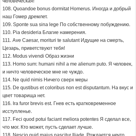
человеческая!
108. Quoandoe bonus dormitat Homerus. Иногда и добрый
наш Гомер дремлет.
109. Sponte sua sina lege По собственному побуждению.
110. Pia desideria Благие намерения.
111. Ave Caesar, morituri te salutant Идущие на смерть,
Цезарь, приветствуют тебя!
112. Modus vivendi Образ жизни
113. Homo sum: humani nihil a me alienum puto. Я человек,
и ничто человеческое мне не чуждо.
114. Ne quid nimis Ничего сверх меры
115. De qustibus et coloribus non est disputantum. На вкус и
цвет товарища нет.
116. Ira furor brevis est. Гнев есть кратковременное
исступленье.
117. Feci quod potui faciant meliora potentes Я сделал все,
что мог. Кто может, пусть сделает лучше.
118. Nescio quid majus nascitur Iliade. Рождается нечто