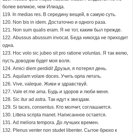
более великое, чем Илиада.
119. In medias res. В середину вещей, в самую суть.
120. Non bis in idem. Достаточно и одного раза.
121. Non sum qualis eram. Я не тот, каким был прежде.
122. Abussus abussum invocat. Беда никогда не приходит
одна.
123. Hoc volo sic jubeo sit pro ratione voluntas. Я так велю,
пусть доводом будет моя воля.
124. Amici diem perdidi! Друзья, я потерял день.
125. Aquilam volare doces. Учить орла летать.
126. Vive, valeque. Живи и здравствуй.
127. Vale et me ama. Будь и здоров и люби меня.
128. Sic itur ad astra. Так идут к звездам.
129. Si taces, consentus. Кто молчит, соглашается.
130. Littera scripta manet. Написанное остается.
131. Ad meliora tempora. До лучших времен.
132. Plenus venter non studet libenter. Сытое брюхо к