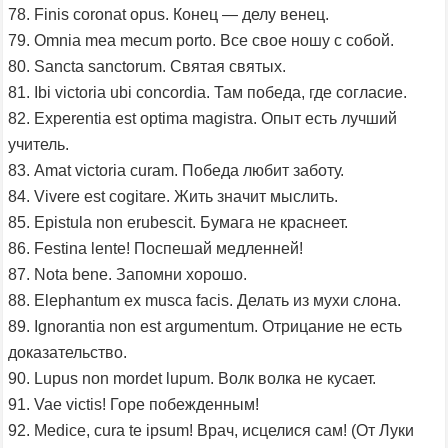
78. Finis coronat opus. Конец — делу венец.
79. Omnia mea mecum porto. Все свое ношу с собой.
80. Sancta sanctorum. Святая святых.
81. Ibi victoria ubi concordia. Там победа, где согласие.
82. Experentia est optima magistra. Опыт есть лучший
учитель.
83. Amat victoria curam. Победа любит заботу.
84. Vivere est cogitare. Жить значит мыслить.
85. Epistula non erubescit. Бумага не краснеет.
86. Festina lente! Поспешай медленней!
87. Nota bene. Запомни хорошо.
88. Elephantum ex musca facis. Делать из мухи слона.
89. Ignorantia non est argumentum. Отрицание не есть
доказательство.
90. Lupus non mordet lupum. Волк волка не кусает.
91. Vae victis! Горе побежденным!
92. Medice, cura te ipsum! Врач, исцелися сам! (От Луки