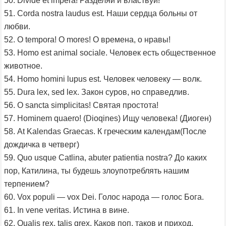
50. Divide et impera! Разделяй и властвуй!
51. Corda nostra laudus est. Наши сердца больны от
любви.
52. O tempora! O mores! О времена, о нравы!
53. Homo est animal sociale. Человек есть общественное
животное.
54. Homo homini lupus est. Человек человеку — волк.
55. Dura lex, sed lex. Закон суров, но справедлив.
56. O sancta simplicitas! Святая простота!
57. Hominem quaero! (Dioqines) Ищу человека! (Диоген)
58. At Kalendas Graecas. К греческим календам(После
дождичка в четверг)
59. Quo usque Catlina, abuter patientia nostra? До каких
пор, Катилина, ты будешь злоупотреблять нашим
терпением?
60. Vox populi — vox Dei. Голос народа — голос Бога.
61. In vene veritas. Истина в вине.
62. Qualis rex, talis grex. Каков поп, таков и приход.