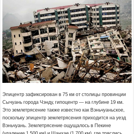
Эпицентр зафиксирован в 75 км от столицы провинции
Сычуань города Чэнду, гипоцентр — на глубине 19 км.
Это землетрясение также известно как Вэньчуаньское,
поскольку эпицентр землетрясения приходится на уезд
Вэньчуань. Землетрясение ощущалось в Пекине
(удаление 1,500 км) и Шанхае (1,700 км), где тряслись