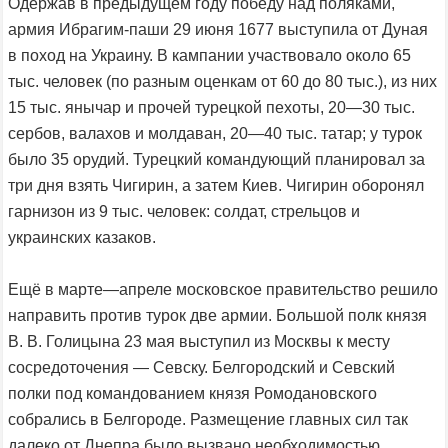
Одержав в предыдущем году победу над поляками,
армия Ибрагим-паши 29 июня 1677 выступила от Дуная
в поход на Украину. В кампании участвовало около 65
тыс. человек (по разным оценкам от 60 до 80 тыс.), из них
15 тыс. янычар и прочей турецкой пехоты, 20—30 тыс.
сербов, валахов и молдаван, 20—40 тыс. татар; у турок
было 35 орудий. Турецкий командующий планировал за
три дня взять Чигирин, а затем Киев. Чигирин оборонял
гарнизон из 9 тыс. человек: солдат, стрельцов и
украинских казаков.
Ещё в марте—апреле московское правительство решило
направить против турок две армии. Большой полк князя
В. В. Голицына 23 мая выступил из Москвы к месту
сосредоточения — Севску. Белгородский и Севский
полки под командованием князя Ромодановского
собрались в Белгороде. Размещение главных сил так
далеко от Днепра было вызвано необходимостью