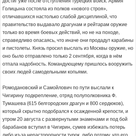
достиг уже после отступления турецких войск. Армия
Голицына состояла из полков «нового строя»,
отличавшихся настолько слабой дисциплиной, что
правительство выдавало драгунам и рейтарам оружие
только во время боевых действий, но не на походе,
справедливо опасаясь, что иначе они продадут карабины
и пистолеты. Князь просил выслать из Москвы оружие, но
оно было отправлено только 2 сентября, когда в нём
отпала надобность. Командующему пришлось вооружить
своих людей самодельными копьями.
Ромодановский и Самойлович по пути выслали к
Чигирину подкрепление, отряд полуполковника Ф.
Тумашева (615 белгородских драгун и 800 сердюков),
который скрытно подобрался к осажденной крепости, и
утром 20 августа с развернутыми знаменами и под бой
барабанов вступил в Чигирин, сумев избежать потерь
либо из-за нерасторопности турок, либо потому, что его