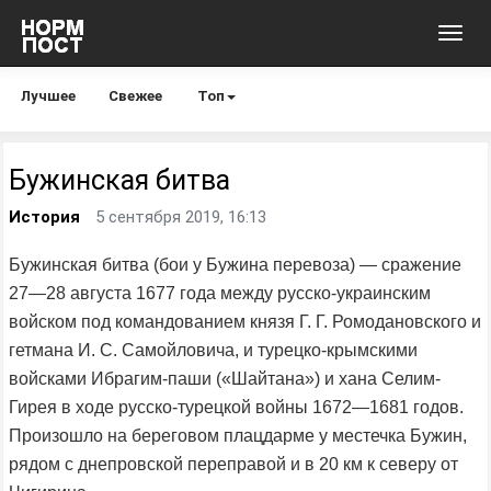
Toggl
navig
Лучшее
Свежее
Топ
Бужинская битва
История
5 сентября 2019, 16:13
Бужинская битва (бои у Бужина перевоза) — сражение
27—28 августа 1677 года между русско-украинским
войском под командованием князя Г. Г. Ромодановского и
гетмана И. С. Самойловича, и турецко-крымскими
войсками Ибрагим-паши («Шайтана») и хана Селим-
Гирея в ходе русско-турецкой войны 1672—1681 годов.
Произошло на береговом плацдарме у местечка Бужин,
рядом с днепровской переправой и в 20 км к северу от