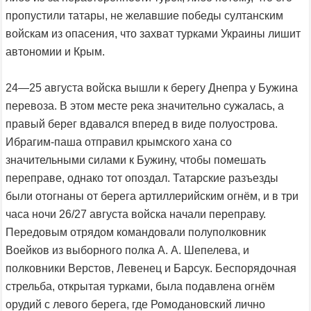
пропустили татары, не желавшие победы султанским
войскам из опасения, что захват турками Украины лишит
автономии и Крым.
24—25 августа войска вышли к берегу Днепра у Бужина
перевоза. В этом месте река значительно сужалась, а
правый берег вдавался вперед в виде полуострова.
Ибрагим-паша отправил крымского хана со
значительными силами к Бужину, чтобы помешать
переправе, однако тот опоздал. Татарские разъезды
были отогнаны от берега артиллерийским огнём, и в три
часа ночи 26/27 августа войска начали переправу.
Передовым отрядом командовали полуполковник
Воейков из выборного полка А. А. Шепелева, и
полковники Верстов, Левенец и Барсук. Беспорядочная
стрельба, открытая турками, была подавлена огнём
орудий с левого берега, где Ромодановский лично