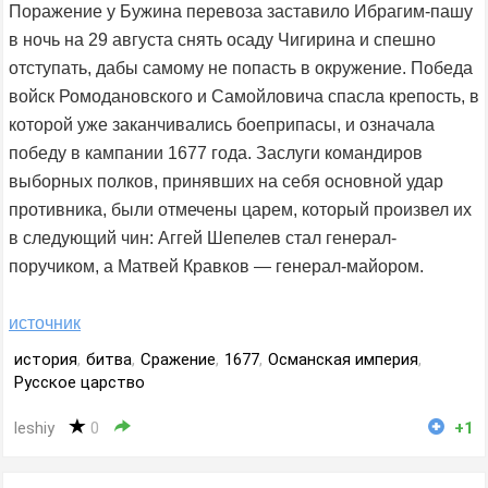
Поражение у Бужина перевоза заставило Ибрагим-пашу
в ночь на 29 августа снять осаду Чигирина и спешно
отступать, дабы самому не попасть в окружение. Победа
войск Ромодановского и Самойловича спасла крепость, в
которой уже заканчивались боеприпасы, и означала
победу в кампании 1677 года. Заслуги командиров
выборных полков, принявших на себя основной удар
противника, были отмечены царем, который произвел их
в следующий чин: Аггей Шепелев стал генерал-
поручиком, а Матвей Кравков — генерал-майором.
источник
история
,
битва
,
Сражение
,
1677
,
Османская империя
,
Русское царство
leshiy
0
+1