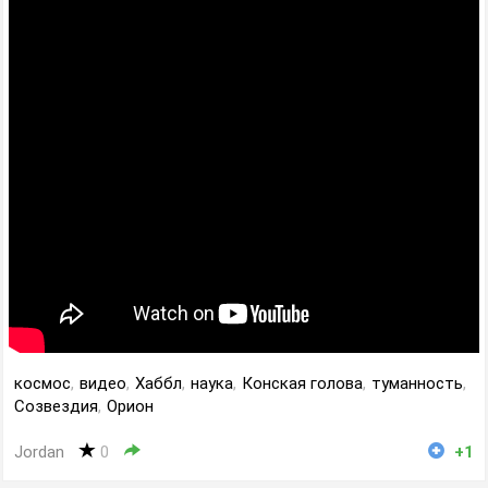
космос
,
видео
,
Хаббл
,
наука
,
Конская голова
,
туманность
,
Созвездия
,
Орион
Jordan
0
+1