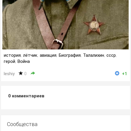
история
,
лётчик
,
авиация
,
Биография
,
Талалихин
,
ссср
,
герой
,
Война
leshiy
0
+1
0
комментариев
Сообщества