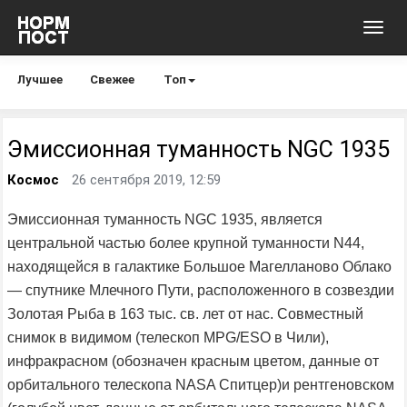
Toggl
navig
Лучшее
Свежее
Топ
Эмиссионная туманность NGC 1935
Космос
26 сентября 2019, 12:59
Эмиссионная туманность NGC 1935, является
центральной частью более крупной туманности N44,
находящейся в галактике Большое Магелланово Облако
— спутнике Млечного Пути, расположенного в созвездии
Золотая Рыба в 163 тыс. св. лет от нас. Совместный
снимок в видимом (телескоп MPG/ESO в Чили),
инфракрасном (обозначен красным цветом, данные от
орбитального телескопа NASA Спитцер)и рентгеновском