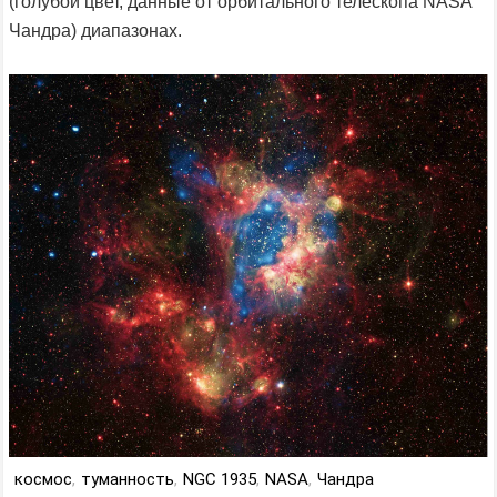
(голубой цвет, данные от орбитального телескопа NASA
Чандра) диапазонах.
космос
,
туманность
,
NGC 1935
,
NASA
,
Чандра