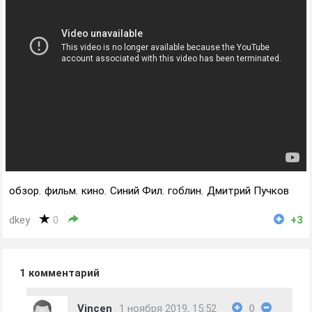
обзор
,
фильм
,
кино
,
Синий Фил
,
гоблин
,
Дмитрий Пучков
dkey
0
+3
1
комментарий
Vincen
1 ноября 2019, 15:52
0