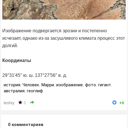
Изображение подвергается эрозии и постепенно
исчезает, однако из-за засушливого климата процесс этот
долгий.
Координаты
29°31′45″ ю. ш. 137°27′56″ в. д.
история
,
Человек
,
Марри
,
изображение
,
фото
,
гигант
,
австралия
,
геоглиф
leshiy
0
+6
0
комментариев