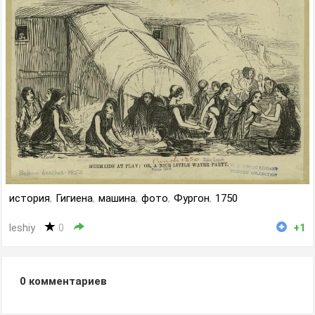
история
,
Гигиена
,
машина
,
фото
,
Фургон
,
1750
leshiy
0
+1
0
комментариев