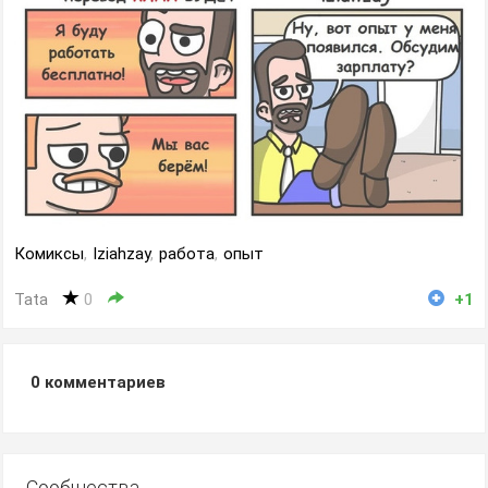
Комиксы
,
Iziahzay
,
работа
,
опыт
Tata
0
+1
0
комментариев
Сообщества