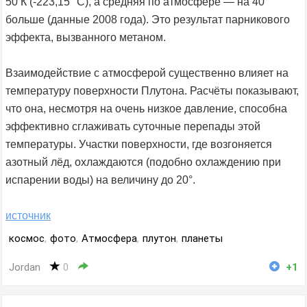
50 К (-223,15 °C), а средняя по атмосфере — на 40°
больше (данные 2008 года). Это результат парникового
эффекта, вызванного метаном.
Взаимодействие с атмосферой существенно влияет на
температуру поверхности Плутона. Расчёты показывают,
что она, несмотря на очень низкое давление, способна
эффективно сглаживать суточные перепады этой
температуры. Участки поверхности, где возгоняется
азотный лёд, охлаждаются (подобно охлаждению при
испарении воды) на величину до 20°.
источник
космос
,
фото
,
Атмосфера
,
плутон
,
планеты
Jordan
0
+1