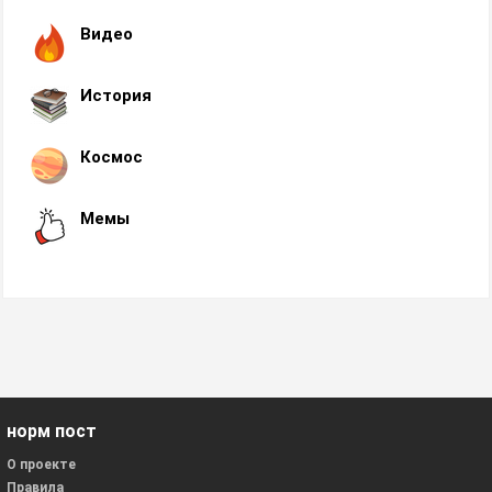
Видео
История
Космос
Мемы
норм пост
О проекте
Правила