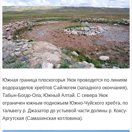
Южная граница плоскогорья Укок проводится по линиям
водоразделов хребтов Сайлюгем (западного окончания),
Табын-Богдо-Ола, Южный Алтай. С севера Укок
ограничен южным подножьем Южно-Чуйского хребта, по
тальвегу р. Джазатор до устьевой части долины р. Коксу-
Аргутская (Самахинская котловина).