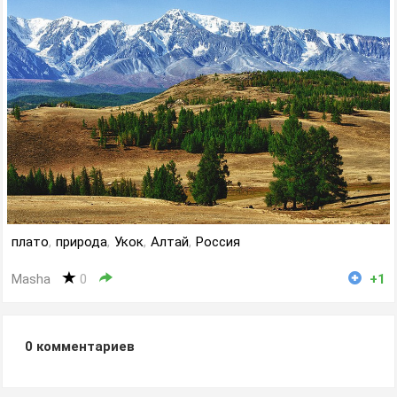
плато
,
природа
,
Укок
,
Алтай
,
Россия
Masha
0
+1
0
комментариев