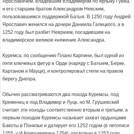
Ярославичем, владевшим Владимиром по ярлыку Гуюка,
и его старшим братом Александром Невским,
пользовавшимся поддержкой Батыя. В 1250 году Андрей
Ярославич женился на дочери Даниила Галицкого, а в
1252 году был разбит Неврюем, посадившим на
владимирское великое княжение Александра.
Куремса, по сообщению Плано Карпини, был одной из
пяти ключевых фигур в Орде (наряду с Батыем, Берке,
Картаном и Мауци), и контролировал степи на правом
берегу Днепра.
Обычно рассматриваются два похода Куремсы, под
Кременец и под Владимир и Луцк, но М. Грушевский
считает эти походы соответственно вторым и третьим, а
первым походом Куремсы называет захват ордынцами
Бакоты в Понизье и датирует его 1252 годом (в летописи
1255, у И.Крипьякевича 1254), поскольку в 1253 году