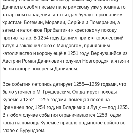
Даниил в своём письме папе римскому уже упоминал о
татарском нападении, и тот издал буллу с призванием
христиан Богемии, Моравии, Сербии и Померании, а
затем и католиков Прибалтики к крестовому походу
против татар. В 1254 году Даниил принял королевский
титул и заключил союз с Миндовгом, принявшим
католичество и корону ещё в 1251 году. Вернувшийся из
Австрии Роман Данилович получил Новгородок, а ятвяги
были вскоре покорены Даниилом.
Все события летопись датирует 1255—1259 годами, что
было уточнено М. Грушевским. Он датирует походы
Куремсы 1252—1255 годами, помещая поход на
Кременец под 1254 год, на Владимир и Луцк — под 1255.
В любом случае события ограничиваются 1258 годом,
когда на помощь Куремсе пришло ордынское войско во
главе с Бурундаем.