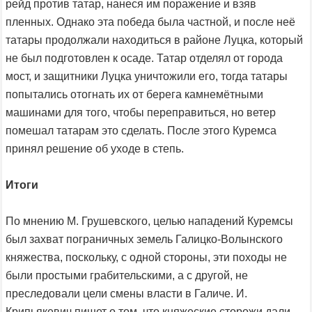
рейд против татар, нанеся им поражение и взяв
пленных. Однако эта победа была частной, и после неё
татары продолжали находиться в районе Луцка, который
не был подготовлен к осаде. Татар отделял от города
мост, и защитники Луцка уничтожили его, тогда татары
попытались отогнать их от берега камнемётными
машинами для того, чтобы переправиться, но ветер
помешал татарам это сделать. После этого Куремса
принял решение об уходе в степь.
Итоги
По мнению М. Грушевского, целью нападений Куремсы
был захват пограничных земель Галицко-Волынского
княжества, поскольку, с одной стороны, эти походы не
были простыми грабительскими, а с другой, не
преследовали цели смены власти в Галиче. И.
Крипьякевич пишет о том, что княжеские сторожи дали