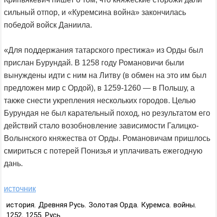
сильный отпор, и «Куремсина война» закончилась
победой войск Даниила.
«Для поддержания татарского престижа» из Орды был
прислан Бурундай. В 1258 году Романовичи были
вынуждены идти с ним на Литву (в обмен на это им был
предложен мир с Ордой), в 1259-1260 — в Польшу, а
также снести укрепления нескольких городов. Целью
Бурундая не был карательный поход, но результатом его
действий стало возобновление зависимости Галицко-
Волынского княжества от Орды. Романовичам пришлось
смириться с потерей Понизья и уплачивать ежегодную
дань.
источник
история
,
Древняя Русь
,
Золотая Орда
,
Куремса
,
войны
,
1252
,
1255
,
Русь