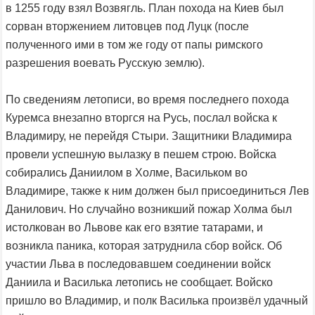
в 1255 году взял Возвягль. План похода на Киев был
сорван вторжением литовцев под Луцк (после
полученного ими в том же году от папы римского
разрешения воевать Русскую землю).
По сведениям летописи, во время последнего похода
Куремса внезапно вторгся на Русь, послал войска к
Владимиру, не перейдя Стыри. Защитники Владимира
провели успешную вылазку в пешем строю. Войска
собирались Даниилом в Холме, Васильком во
Владимире, также к ним должен был присоединиться Лев
Данилович. Но случайно возникший пожар Холма был
истолкован во Львове как его взятие татарами, и
возникла паника, которая затруднила сбор войск. Об
участии Льва в последовавшем соединении войск
Даниила и Василька летопись не сообщает. Войско
пришло во Владимир, и полк Василька произвёл удачный