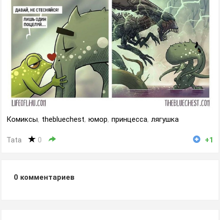
Комиксы
,
thebluechest
,
юмор
,
принцесса
,
лягушка
Tata
0
+1
0
комментариев