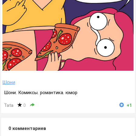
Шони
Шони
,
Комиксы
,
романтика
,
юмор
Tata
0
+1
0
комментариев