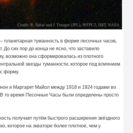
— планетарная туманность в форме песочных часов,
. До сих пор до конца не ясно, что заставило
у, возможно она сформировалась из плотного
центральной звезды туманности, которое под влиянием
с форму.
он и Маргарет Майол между 1918 и 1924 годами во
 В то время Песочные Часы были определены просто
ность получает путём быстрого расширения звёздного
о, которое на экваторе более плотное, чем у