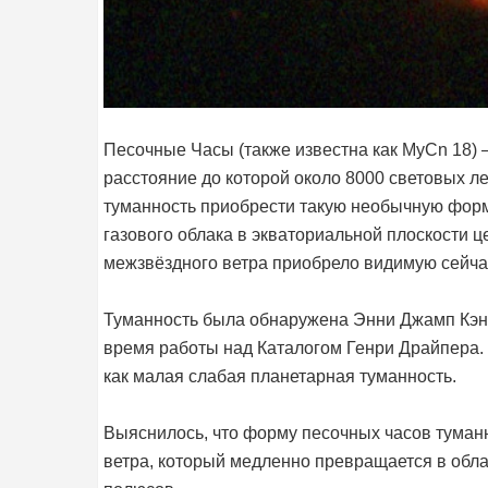
Песочные Часы (также известна как MyCn 18) 
расстояние до которой около 8000 световых лет
туманность приобрести такую необычную форм
газового облака в экваториальной плоскости 
межзвёздного ветра приобрело видимую сейча
Туманность была обнаружена Энни Джамп Кэнн
время работы над Каталогом Генри Драйпера.
как малая слабая планетарная туманность.
Выяснилось, что форму песочных часов туман
ветра, который медленно превращается в облак