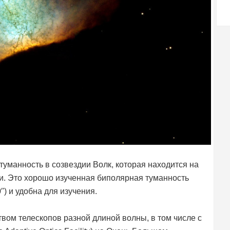
туманность в созвездии Волк, которая находится на
ли. Это хорошо изученная биполярная туманность
') и удобна для изучения.
ом телескопов разной длиной волны, в том числе с