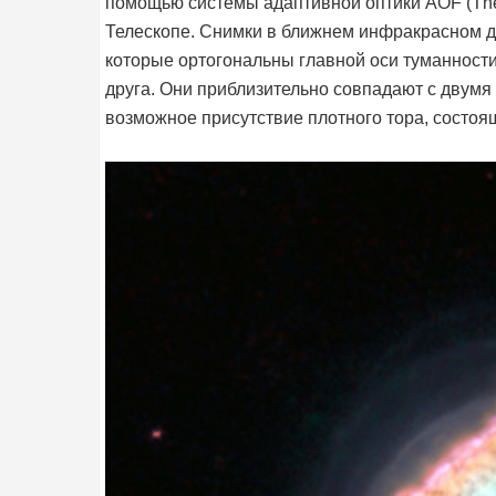
помощью системы адаптивной оптики AOF (The A
Телескопе. Снимки в ближнем инфракрасном д
которые ортогональны главной оси туманности 
друга. Они приблизительно совпадают с двумя
возможное присутствие плотного тора, состоя