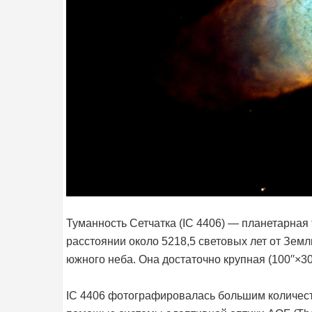
Туманность Сетчатка (IC 4406) — планетарная 
расстоянии около 5218,5 световых лет от Зем
южного неба. Она достаточно крупная (100′′×30′
IC 4406 фотографировалась большим количеств