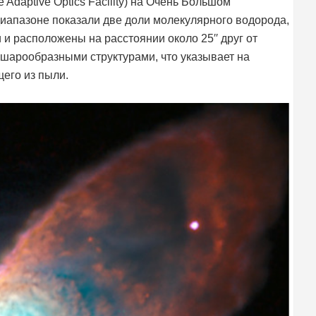
daptive Optics Facility) на Очень Большом
иапазоне показали две доли молекулярного водорода,
и расположены на расстоянии около 25′′ друг от
 шарообразными структурами, что указывает на
щего из пыли.