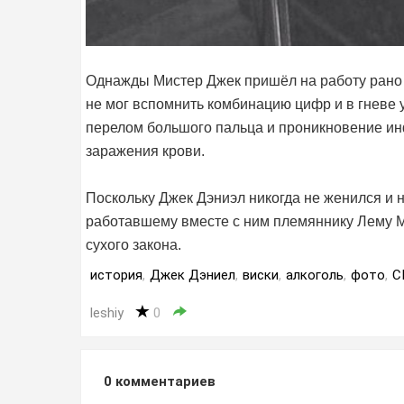
Однажды Мистер Джек пришёл на работу рано 
не мог вспомнить комбинацию цифр и в гневе 
перелом большого пальца и проникновение инф
заражения крови.
Поскольку Джек Дэниэл никогда не женился и 
работавшему вместе с ним племяннику Лему М
сухого закона.
история
,
Джек Дэниел
,
виски
,
алкоголь
,
фото
,
С
leshiy
0
0
комментариев