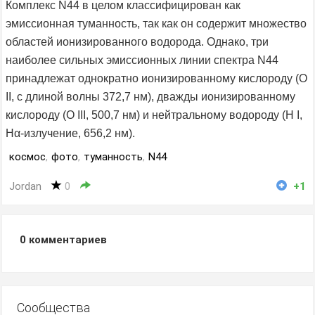
Комплекс N44 в целом классифицирован как
эмиссионная туманность, так как он содержит множество
областей ионизированного водорода. Однако, три
наиболее сильных эмиссионных линии спектра N44
принадлежат однократно ионизированному кислороду (O
II, с длиной волны 372,7 нм), дважды ионизированному
кислороду (O III, 500,7 нм) и нейтральному водороду (H I,
Hα-излучение, 656,2 нм).
космос
,
фото
,
туманность
,
N44
Jordan
0
+1
0
комментариев
Сообщества