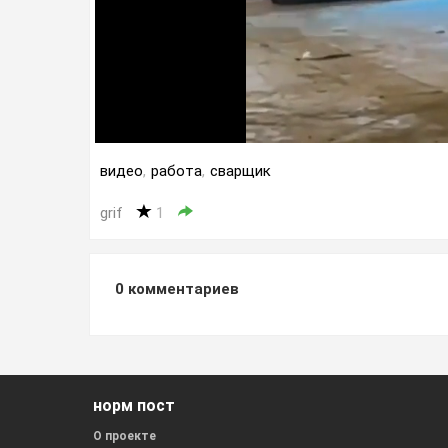
видео
,
работа
,
сварщик
grif
1
0
комментариев
норм пост
О проекте