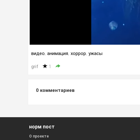
видео
,
анимация
,
хоррор
,
ужасы
grif
1
0
комментариев
норм пост
О проекте