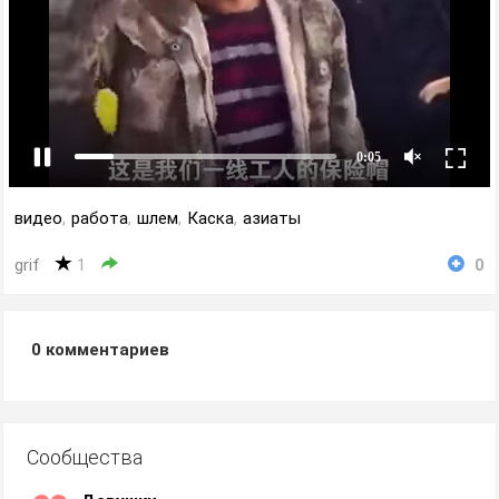
видео
,
работа
,
шлем
,
Каска
,
азиаты
grif
1
0
0
комментариев
Сообщества