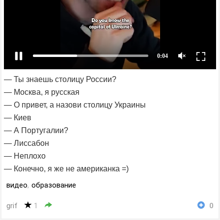
— Ты знаешь столицу России?
— Москва, я русская
— О привет, а назови столицу Украины
— Киев
— А Португалии?
— Лиссабон
— Неплохо
— Конечно, я же не американка =)
видео
,
образование
grif
1
0