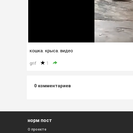
кошка
,
крыса
,
видео
grif
1
0
комментариев
норм пост
О проекте