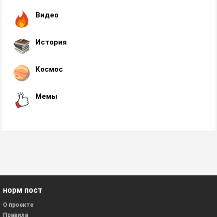
Видео
История
Космос
Мемы
норм пост
О проекте
Правила