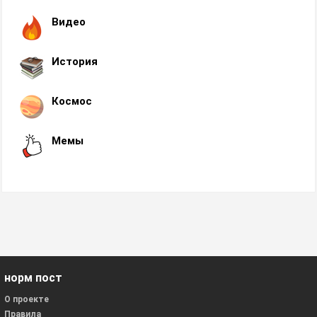
Видео
История
Космос
Мемы
норм пост
О проекте
Правила