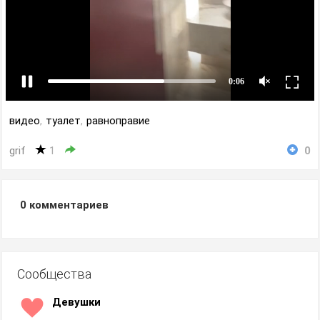
видео
,
туалет
,
равноправие
grif
1
0
0
комментариев
Сообщества
Девушки